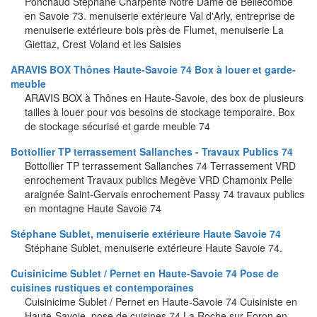
Ponchaud Stéphane Charpente Notre Dame de Bellecombe
en Savoie 73. menuiserie extérieure Val d'Arly, entreprise de
menuiserie extérieure bois près de Flumet, menuiserie La
Giettaz, Crest Voland et les Saisies
ARAVIS BOX Thônes Haute-Savoie 74 Box à louer et garde-
meuble
ARAVIS BOX à Thônes en Haute-Savoie, des box de plusieurs
tailles à louer pour vos besoins de stockage temporaire. Box
de stockage sécurisé et garde meuble 74
Bottollier TP terrassement Sallanches - Travaux Publics 74
Bottollier TP terrassement Sallanches 74 Terrassement VRD
enrochement Travaux publics Megève VRD Chamonix Pelle
araignée Saint-Gervais enrochement Passy 74 travaux publics
en montagne Haute Savoie 74
Stéphane Sublet, menuiserie extérieure Haute Savoie 74
Stéphane Sublet, menuiserie extérieure Haute Savoie 74.
Cuisinicime Sublet / Pernet en Haute-Savoie 74 Pose de
cuisines rustiques et contemporaines
Cuisinicime Sublet / Pernet en Haute-Savoie 74 Cuisiniste en
Haute-Savoie, pose de cuisines 74 La Roche sur Foron en