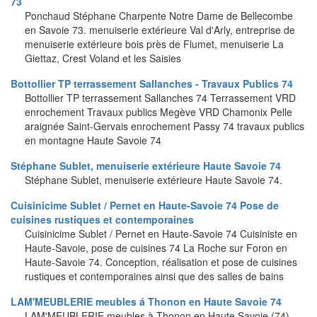
73
Ponchaud Stéphane Charpente Notre Dame de Bellecombe
en Savoie 73. menuiserie extérieure Val d'Arly, entreprise de
menuiserie extérieure bois près de Flumet, menuiserie La
Giettaz, Crest Voland et les Saisies
Bottollier TP terrassement Sallanches - Travaux Publics 74
Bottollier TP terrassement Sallanches 74 Terrassement VRD
enrochement Travaux publics Megève VRD Chamonix Pelle
araignée Saint-Gervais enrochement Passy 74 travaux publics
en montagne Haute Savoie 74
Stéphane Sublet, menuiserie extérieure Haute Savoie 74
Stéphane Sublet, menuiserie extérieure Haute Savoie 74.
Cuisinicime Sublet / Pernet en Haute-Savoie 74 Pose de
cuisines rustiques et contemporaines
Cuisinicime Sublet / Pernet en Haute-Savoie 74 Cuisiniste en
Haute-Savoie, pose de cuisines 74 La Roche sur Foron en
Haute-Savoie 74. Conception, réalisation et pose de cuisines
rustiques et contemporaines ainsi que des salles de bains
LAM'MEUBLERIE meubles á Thonon en Haute Savoie 74
LAM'MEUBLERIE meubles à Thonon en Haute Savoie (74)